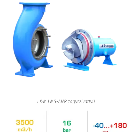
L&M LMS-ANR zagyszivattyú