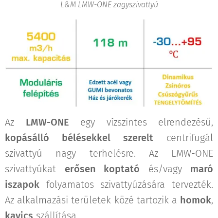
L&M LMW-ONE zagyszivattyú
Az
LMW-ONE
egy vízszintes elrendezésű,
kopásálló bélésekkel szerelt
centrifugál
szivattyú nagy terhelésre. Az LMW-ONE
szivattyúkat
erősen koptató
és/vagy
maró
iszapok
folyamatos szivattyúzására tervezték.
Az alkalmazási területek közé tartozik a
homok
,
kavics
szállítása.