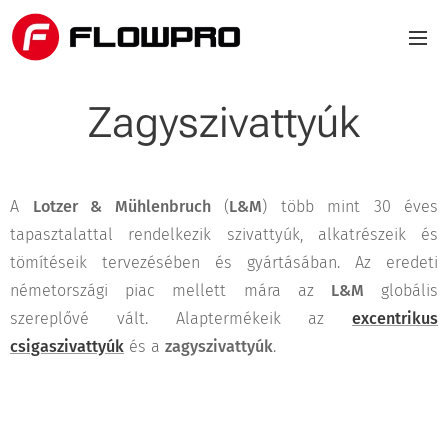
Zagyszivattyúk
A
Lotzer & Mühlenbruch
(
L&M
) több mint 30 éves
tapasztalattal rendelkezik szivattyúk, alkatrészeik és
tömítéseik tervezésében és gyártásában. Az eredeti
németországi piac mellett mára az
L&M
globális
szereplővé vált. Alaptermékeik az
excentrikus
csigaszivattyúk
és a
zagyszivattyúk
.