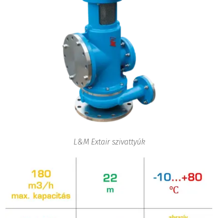
L&M Extair szivattyúk