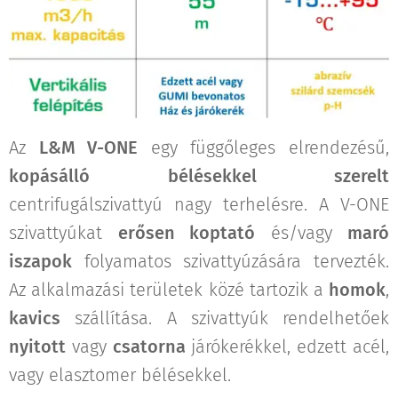
Az
L&M V-ONE
egy függőleges elrendezésű,
kopásálló bélésekkel szerelt
centrifugálszivattyú nagy terhelésre. A V-ONE
szivattyúkat
erősen koptató
és/vagy
maró
iszapok
folyamatos szivattyúzására tervezték.
Az alkalmazási területek közé tartozik a
homok
,
kavics
szállítása. A szivattyúk rendelhetőek
nyitott
vagy
csatorna
járókerékkel, edzett acél,
vagy elasztomer bélésekkel.