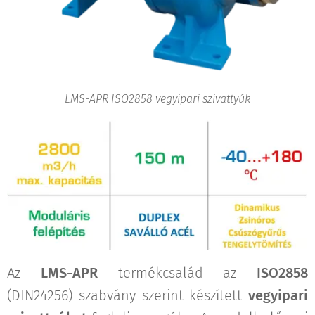
LMS-APR ISO2858 vegyipari szivattyúk
Az
LMS-APR
termékcsalád az
ISO2858
(DIN24256) szabvány szerint készített
vegyipari