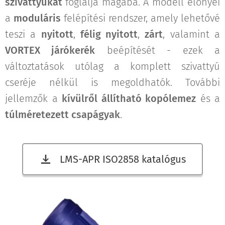
szivattyúkat
foglalja magába. A modell előnyei
a
moduláris
felépítési rendszer, amely lehetővé
teszi a
nyitott
,
félig nyitott
,
zárt
, valamint a
VORTEX járókerék
beépítését - ezek a
változtatások utólag a komplett szivattyú
cseréje nélkül is megoldhatók. További
jellemzők a
kívülről állítható kopólemez
és a
túlméretezett csapágyak
.
LMS-APR ISO2858 katalógus