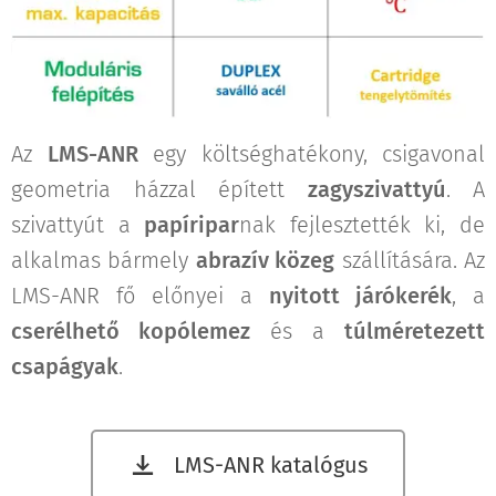
Az
LMS-ANR
egy költséghatékony, csigavonal
geometria házzal épített
zagyszivattyú
. A
szivattyút a
papíripar
nak fejlesztették ki, de
alkalmas bármely
abrazív közeg
szállítására. Az
LMS-ANR fő előnyei a
nyitott járókerék
, a
cserélhető kopólemez
és a
túlméretezett
csapágyak
.
LMS-ANR katalógus