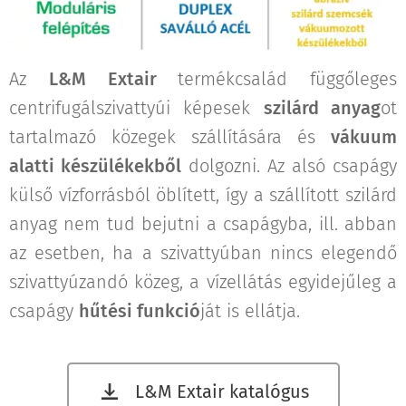
Az
L&M Extair
termékcsalád függőleges
centrifugálszivattyúi képesek
szilárd anyag
ot
tartalmazó közegek szállítására és
vákuum
alatti készülékekből
dolgozni. Az alsó csapágy
külső vízforrásból öblített, így a szállított szilárd
anyag nem tud bejutni a csapágyba, ill. abban
az esetben, ha a szivattyúban nincs elegendő
szivattyúzandó közeg, a vízellátás egyidejűleg a
csapágy
hűtési funkció
ját is ellátja.
L&M Extair katalógus