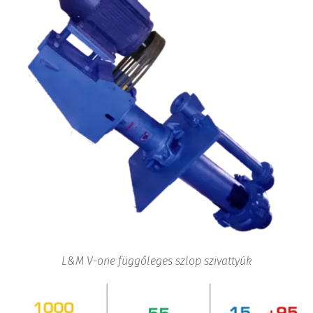
L&M V-one függőleges szlop szivattyúk