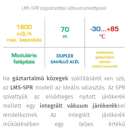
LMS-SPR zagyszivattyú vákuumszivattyúval
Ha
gáztartalmú közegek
szállításáról van szó,
az
LMS-SPR
modell az ideális választás. Az SPR
szivattyúk az elsődleges nyitott járókerék
mellett egy
integrált vákuum járókerék
kel
rendelkeznek. Az integrált járókerék
működésében egy teljes értékű