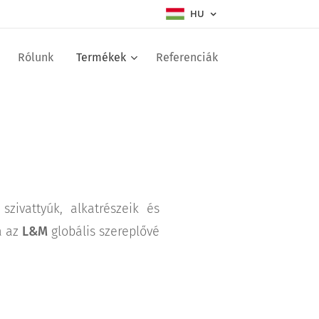
HU
Rólunk
Termékek
Referenciák
szivattyúk, alkatrészeik és
a az
L&M
globális szereplővé