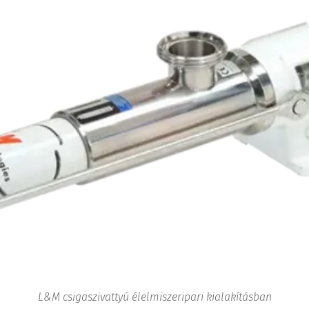
L&M csigaszivattyú élelmiszeripari kialakításban