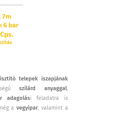
tisztító telepek iszapjának
yiségű
szilárd anyaggal
,
er adagolás
i feladatra is
k még a
vegyipar
, valamint a