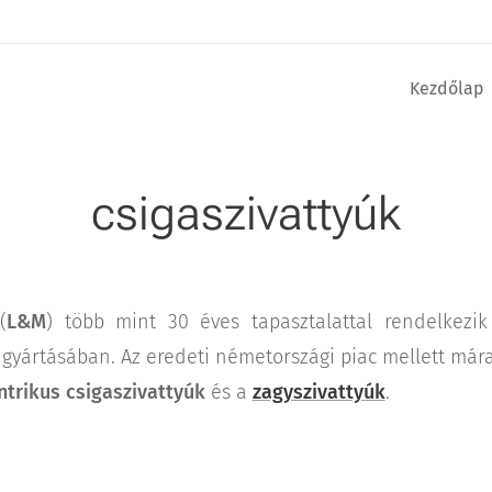
Kezdőlap
csigaszivattyúk
(
L&M
) több mint 30 éves tapasztalattal rendelkezik 
 gyártásában. Az eredeti németországi piac mellett már
ntrikus csigaszivattyúk
és a
zagyszivattyúk
.