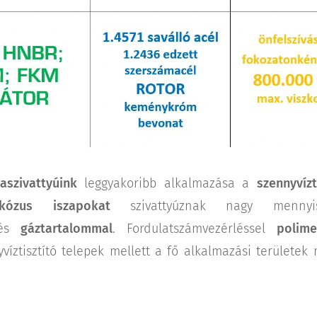
aszivattyúink
leggyakoribb alkalmazása a
szennyvíz
zkózus iszapokat
szivattyúznak nagy menn
és
gáztartalommal
. Fordulatszámvezérléssel
polim
yvíztisztító telepek mellett a fő alkalmazási területe