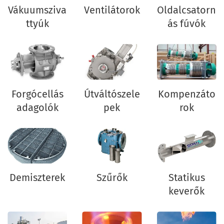
Vákuumsziva
Ventilátorok
Oldalcsatorn
ttyúk
ás fúvók
Forgócellás
Útváltószele
Kompenzáto
adagolók
pek
rok
Demiszterek
Szűrők
Statikus
keverők