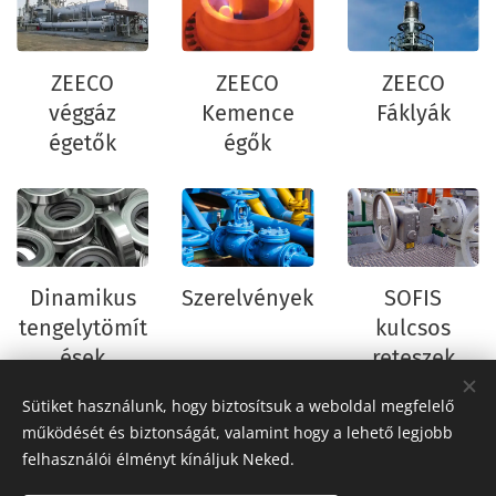
ZEECO
ZEECO
ZEECO
véggáz
Kemence
Fáklyák
égetők
égők
Dinamikus
Szerelvények
SOFIS
tengelytömít
kulcsos
ések
reteszek
Sütiket használunk, hogy biztosítsuk a weboldal megfelelő
működését és biztonságát, valamint hogy a lehető legjobb
felhasználói élményt kínáljuk Neked.
FLOWPRO Kft.