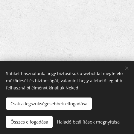
Sütiket használunk, hogy biztosítsuk a weboldal megfelelő
működését és biztonságát, valamint hogy a lehető legjobb
felhasználói élményt kínáljuk Neked.
FLOWPRO Kft.
Kapcsolat
Csak a legszükségesebbek elfogadása
Letölthető
Dokumentumok
, ÁSZF
Sütik
Nyelvek
Összes elfogadása
Haladó beállítások megnyitása
Magyar
English